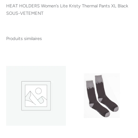
HEAT HOLDERS Women’s Lite Kristy Thermal Pants XL Black
SOUS-VETEMENT
Produits similaires
Ce
produ
a
plusi
variat
Les
optio
peuv
être
chois
sur
la
page