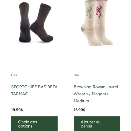
variations.
Les
options
peuvent
être
choisies
sur
la
page
du
Bas
Bas
produit
SPORTCHIEF BAS BETA
Browning Rowan Laurel
TARMAC
Wreath / Magenta
Medium
19.99
$
13.99
$
Choix des
Ajouter au
options
panier