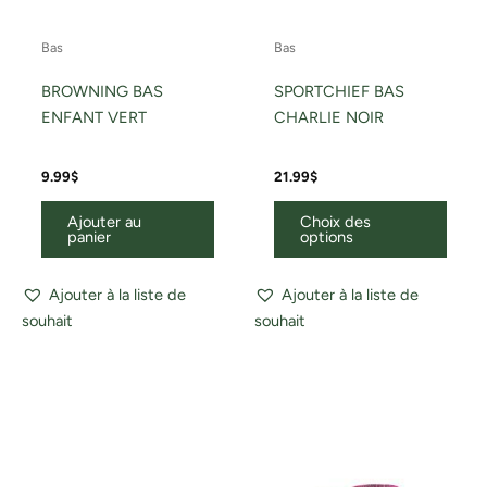
du
Bas
Bas
produ
BROWNING BAS
SPORTCHIEF BAS
ENFANT VERT
CHARLIE NOIR
9.99
$
21.99
$
Ajouter au
Choix des
panier
options
Ajouter à la liste de
Ajouter à la liste de
souhait
souhait
Ce
produit
a
plusieurs