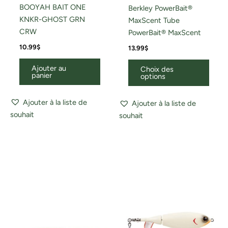
BOOYAH BAIT ONE
Berkley PowerBait®
KNKR-GHOST GRN
MaxScent Tube
CRW
PowerBait® MaxScent
10.99
$
13.99
$
Ajouter au
Choix des
panier
options
Ajouter à la liste de
Ajouter à la liste de
souhait
souhait
Ce
Ce
produit
produ
a
a
plusieurs
plusi
variations.
variat
Les
Les
options
optio