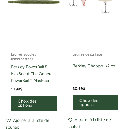
peuvent
peuv
être
être
choisies
chois
sur
sur
la
la
page
page
du
du
Leurres souples
Leurres de surface
produit
produ
(dandinettes)
Berkley Choppo 1/2 oz
Berkley PowerBait®
MaxScent The General
PowerBait® MaxScent
20.99
$
13.99
$
Choix des
Choix des
options
options
Ajouter à la liste de
Ajouter à la liste de
souhait
souhait