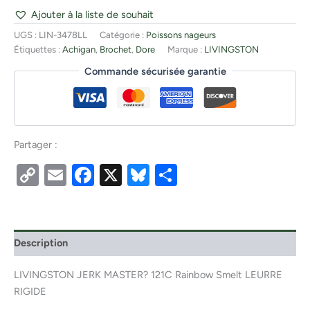
Ajouter à la liste de souhait
UGS :
LIN-3478LL
Catégorie :
Poissons nageurs
Étiquettes :
Achigan
,
Brochet
,
Dore
Marque :
LIVINGSTON
Commande sécurisée garantie
Partager :
Copy
Email
Facebook
X
Bluesky
Partager
Link
Description
LIVINGSTON JERK MASTER? 121C Rainbow Smelt LEURRE
RIGIDE