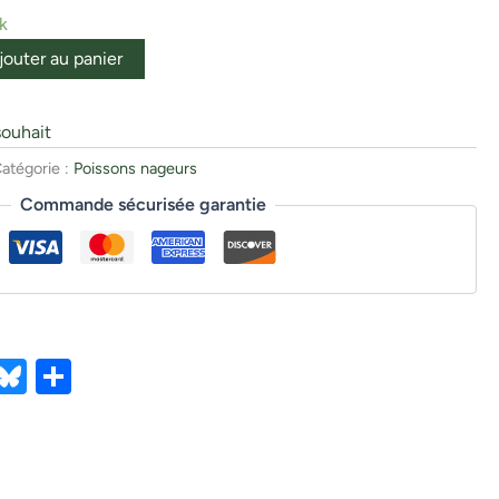
k
jouter au panier
souhait
atégorie :
Poissons nageurs
Commande sécurisée garantie
ebook
X
Bluesky
Partager