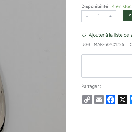
¾
Disponibilité :
4 en stoc
Magnum
Nickel
A
-
+
Fl.
Bleu
P
Ajouter à la liste de 
UGS :
MAK-50A01725
C
Partager :
Copy
Email
Fac
Link