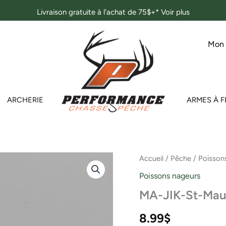
Livraison gratuite à l'achat de 75$+*
Voir plus
Mon
ARCHERIE
ARMES À F
quantité
Accueil
/
Pêche
/
Poisson
de
Poissons nageurs
MA-
JIK-
MA-JIK-St-Maur
St-
Maurice
8.99
$
2