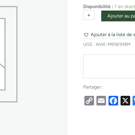
BOLT
Disponibilité :
1 en stoc
+
-
Ajouter au p
Ajouter à la liste de 
UGS :
WAE-M918/918M
Partager :
Copy
Email
Fac
Link