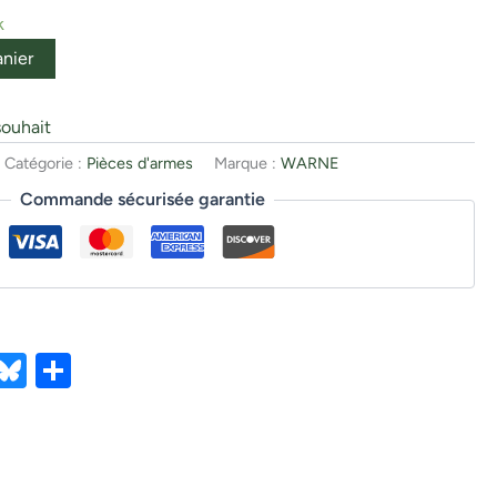
k
anier
souhait
Catégorie :
Pièces d'armes
Marque :
WARNE
Commande sécurisée garantie
ebook
X
Bluesky
Partager