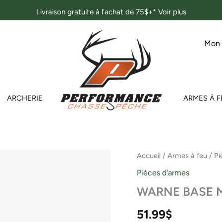
Livraison gratuite à l'achat de 75$+*
Voir plus
Mon
ARCHERIE
ARMES À F
quantité
Accueil
/
Armes à feu
/
Pi
de
Pièces d'armes
WARNE
BASE
WARNE BASE 
MAXIMA
BROWNING
51.99
$
A-