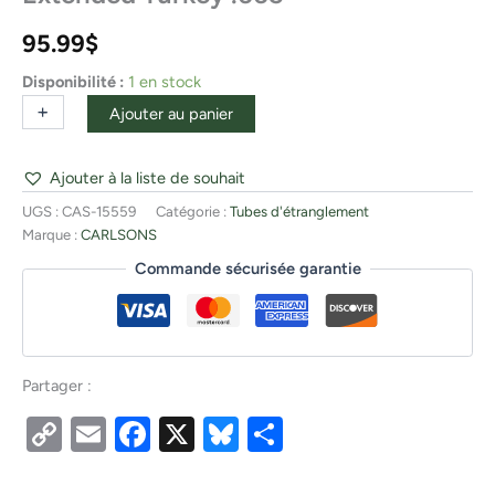
95.99
$
Disponibilité :
1 en stock
+
-
Ajouter au panier
Ajouter à la liste de souhait
UGS :
CAS-15559
Catégorie :
Tubes d'étranglement
Marque :
CARLSONS
Commande sécurisée garantie
Partager :
Copy
Email
Facebook
X
Bluesky
Partager
Link