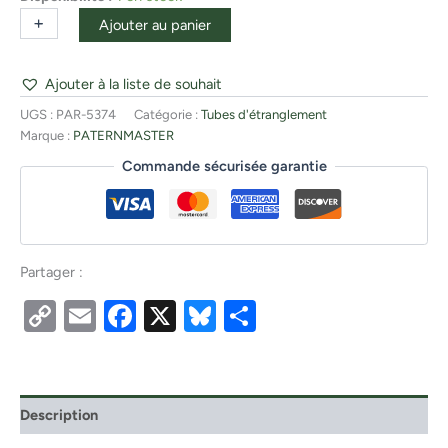
+
-
Ajouter au panier
Ajouter à la liste de souhait
UGS :
PAR-5374
Catégorie :
Tubes d'étranglement
Marque :
PATERNMASTER
Commande sécurisée garantie
Partager :
Copy
Email
Facebook
X
Bluesky
Partager
Link
Description